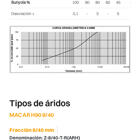
Bunyola %
100
90
80
60
45
10
Desviación ±
0,1
-
3
-
5
2
Tipos de áridos
MAC AR H90 8/40
Fracción 8/40 mm
Denominación:
Z-8/40-T-R(ARH)