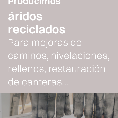
Producimos
áridos
reciclados
Para mejoras de
caminos, nivelaciones,
rellenos, restauración
de canteras…