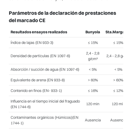
Parámetros de la declaración de prestaciones
del marcado CE
Resultados ensayos realizados
Bunyola
Sta.Margarita
Índice de lajas (EN 933-3)
≤ 15%
≤ 15%
2,4 - 2,8
Densidad de partículas (EN 1097-6)
2,4 - 2,8 g/cm³
g/cm³
Absorción / succión de agua (EN 1097-6)
< 5%
< 5%
Equivalente de arena (EN 933-8)
> 60%
> 60%
Contenido en finos (EN- 933-1)
≤ 16%
≤ 12%
Influencia en el tiempo inicial del fraguado
120 min
120 min
(EN 1744-6)
Contaminantes orgánicos (Húmicos)(EN
Ausencia
Ausencia
1744-1)