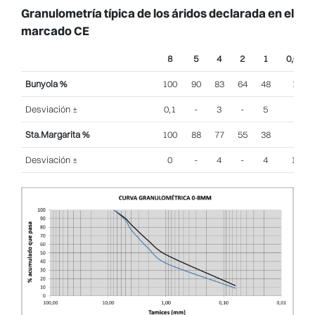
Granulometría típica de los áridos declarada en el
marcado CE
8
5
4
2
1
0,063
Bunyola %
100
90
83
64
48
12
Desviación ±
0,1
-
3
-
5
2
Sta.Margarita %
100
88
77
55
38
9
Desviación ±
0
-
4
-
4
1.4