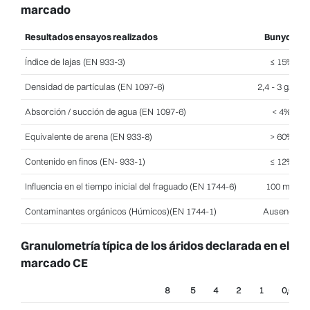
marcado
Resultados ensayos realizados
Bunyola
Índice de lajas (EN 933-3)
≤ 15%
Densidad de partículas (EN 1097-6)
2,4 - 3 g/cm³
Absorción / succión de agua (EN 1097-6)
< 4%
Equivalente de arena (EN 933-8)
> 60%
Contenido en finos (EN- 933-1)
≤ 12%
Influencia en el tiempo inicial del fraguado (EN 1744-6)
100 min
Contaminantes orgánicos (Húmicos)(EN 1744-1)
Ausencia
Granulometría típica de los áridos declarada en el
marcado CE
8
5
4
2
1
0,063