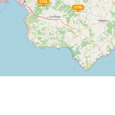
CTP2
CTP6