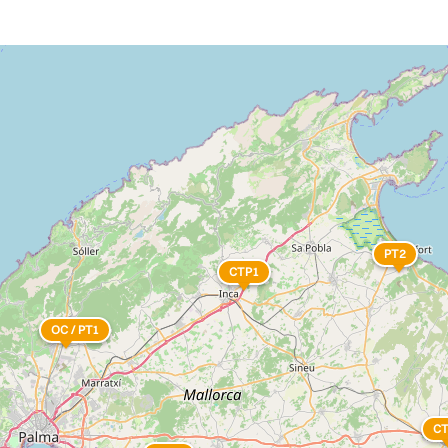
PT2
CTP1
OC / PT1
C