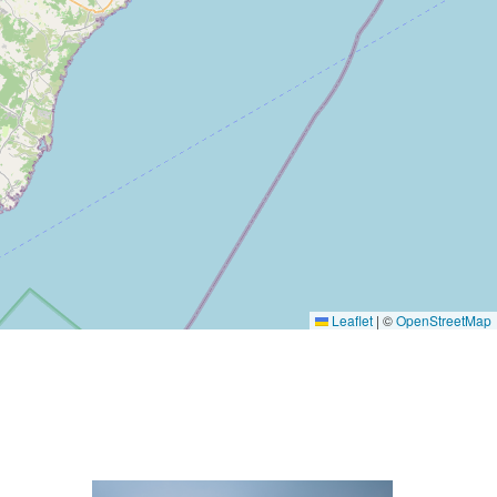
Leaflet
|
©
OpenStreetMap