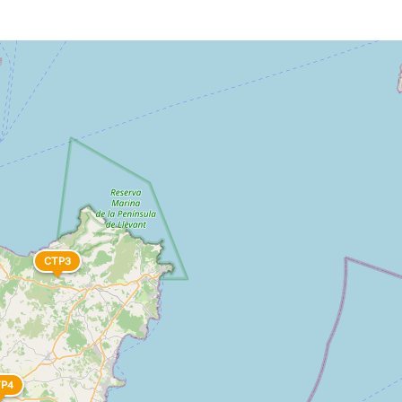
CTP3
TP4