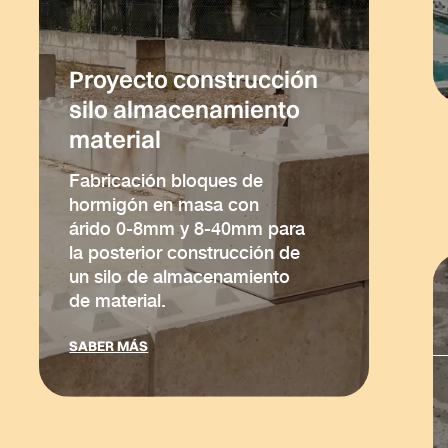
Proyecto construcción
silo almacenamiento
material
Fabricación bloques de
hormigón en masa con
árido 0-8mm y 8-40mm para
la posterior construcción de
un silo de almacenamiento
de material.
SABER MÁS