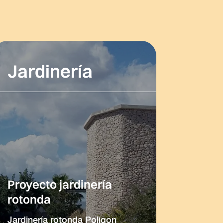
Jardinería
Proyecto jardinería
rotonda
Jardinería rotonda Polígon