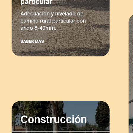
particular
Adecuación y nivelado de
camino rural particular con
árido 8-40mm.
SABER MÁS
Construcción