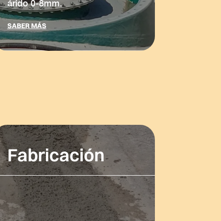
árido 0-8mm.
SABER MÁS
Fabricación