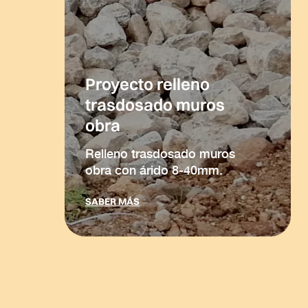
Proyecto relleno
trasdosado muros
obra
Relleno trasdosado muros
obra con árido 8-40mm.
SABER MÁS