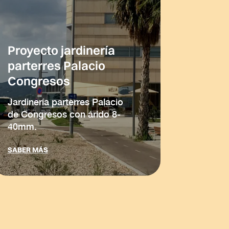
Proyecto jardinería
parterres Palacio
Congresos
Jardinería parterres Palacio
de Congresos con árido 8-
40mm.
SABER MÁS