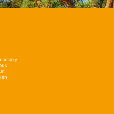
ucción y
os y
un
s en