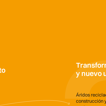
Transfor
to
y nuevo 
Áridos recicl
construcción 