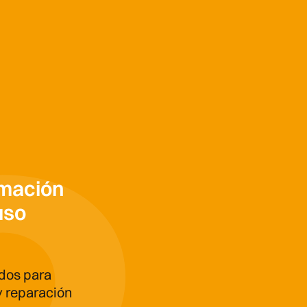
mación
uso
ados para
y reparación