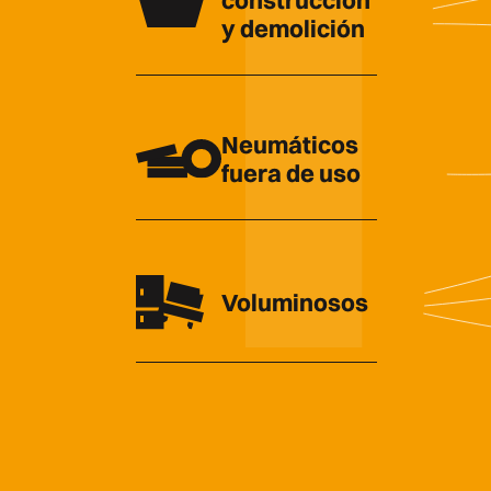
y demolición
Neumáticos
fuera de uso
Voluminosos