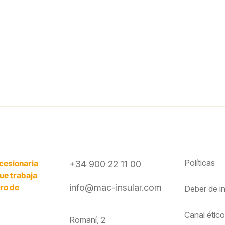
Políticas
cesionaria
+34 900 22 11 00
que trabaja
ero de
info@mac-insular.com
Deber de
i
Canal étic
Romaní, 2