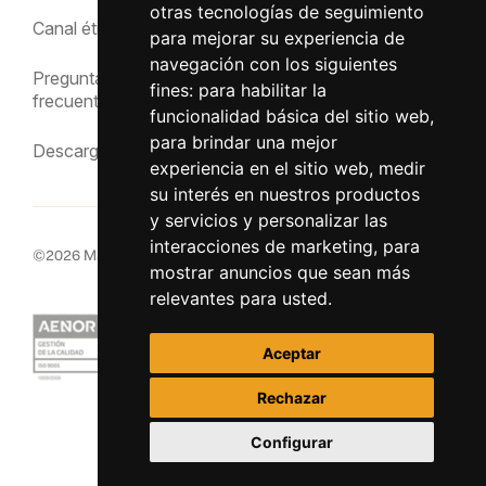
Política de privacidad
otras tecnologías de seguimiento
Canal ético
para mejorar su experiencia de
Aviso Legal
navegación con los siguientes
Preguntas
fines:
para habilitar la
frecuentes
funcionalidad básica del sitio web
,
para brindar una mejor
Descargas
experiencia en el sitio web
,
medir
su interés en nuestros productos
y servicios y personalizar las
interacciones de marketing
,
para
©
2026
MacInsular.
Derechos reservados.
mostrar anuncios que sean más
relevantes para usted
.
Aceptar
Rechazar
Configurar