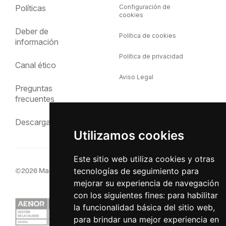
Políticas
Configuración de
cookies
Deber de
Política de cookies
información
Política de privacidad
Canal ético
Aviso Legal
Preguntas
frecuentes
Descargas
Utilizamos cookies
Este sitio web utiliza cookies y otras
tecnologías de seguimiento para
©
2026
MacInsular.
Derechos reservados.
mejorar su experiencia de navegación
con los siguientes fines:
para habilitar
la funcionalidad básica del sitio web
,
para brindar una mejor experiencia en