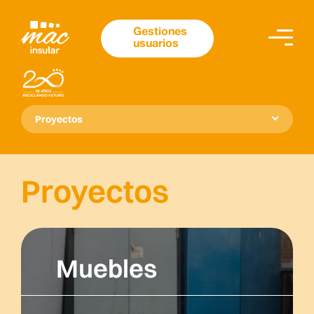
Gestiones
usuarios
Proyectos
Proyectos
Muebles