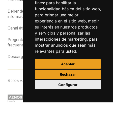
fines:
para habilitar la
cookies
funcionalidad básica del sitio web
,
Deber de
Política de cookies
para brindar una mejor
información
experiencia en el sitio web
,
medir
Política de privacidad
su interés en nuestros productos
Canal ético
y servicios y personalizar las
Aviso Legal
interacciones de marketing
,
para
Preguntas
frecuentes
mostrar anuncios que sean más
relevantes para usted
.
Descargas
Aceptar
Rechazar
©
2026
MacInsular.
Derechos reservados.
Configurar