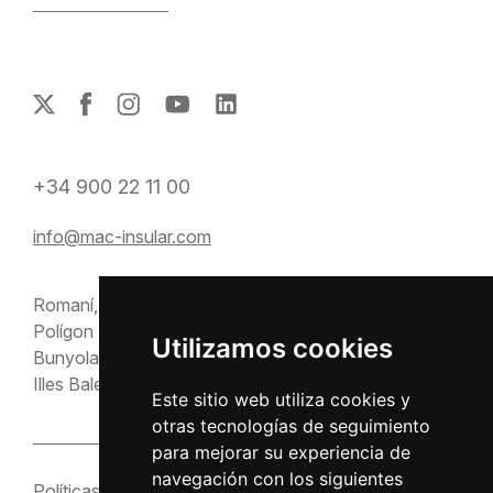
+34 900 22 11 00
info@mac-insular.com
Romaní, 2
Polígon Ses Veles
Utilizamos cookies
Bunyola 07193
Illes Balears
Este sitio web utiliza cookies y
otras tecnologías de seguimiento
para mejorar su experiencia de
navegación con los siguientes
Políticas
Configuración de