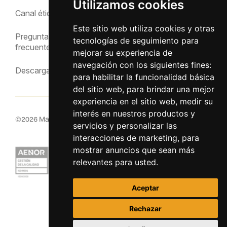
Utilizamos cookies
Política de privacidad
Canal ético
Aviso Legal
Este sitio web utiliza cookies y otras
Preguntas
tecnologías de seguimiento para
frecuentes
mejorar su experiencia de
navegación con los siguientes fines:
Descargas
para habilitar la funcionalidad básica
del sitio web
,
para brindar una mejor
experiencia en el sitio web
,
medir su
interés en nuestros productos y
©
2026
MacInsular.
Derechos reservados.
servicios y personalizar las
interacciones de marketing
,
para
mostrar anuncios que sean más
relevantes para usted
.
Aceptar
Rechazar