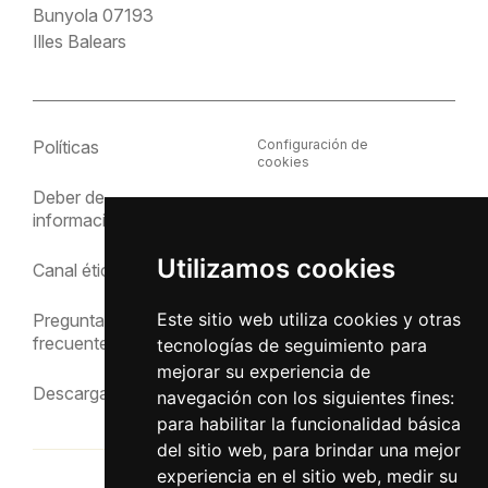
Bunyola 07193
Illes Balears
Políticas
Configuración de
cookies
Deber de
Política de cookies
información
Política de privacidad
Utilizamos cookies
Canal ético
Aviso Legal
Este sitio web utiliza cookies y otras
Preguntas
frecuentes
tecnologías de seguimiento para
mejorar su experiencia de
Descargas
navegación con los siguientes fines:
para habilitar la funcionalidad básica
del sitio web
,
para brindar una mejor
experiencia en el sitio web
,
medir su