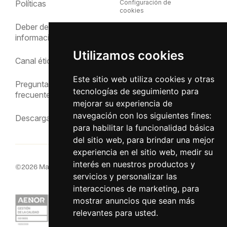
Políticas
Configuración de
cookies
Deber de
Política de cookies
información
Política de privacidad
Utilizamos cookies
Canal ético
Aviso Legal
Este sitio web utiliza cookies y otras
Preguntas
tecnologías de seguimiento para
frecuentes
mejorar su experiencia de
navegación con los siguientes fines:
Descargas
para habilitar la funcionalidad básica
del sitio web
,
para brindar una mejor
experiencia en el sitio web
,
medir su
interés en nuestros productos y
©
2026
MacInsular.
Derechos reservados.
servicios y personalizar las
interacciones de marketing
,
para
mostrar anuncios que sean más
relevantes para usted
.