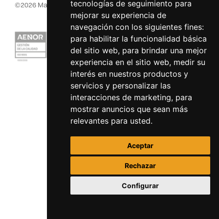
tecnologías de seguimiento para
©
2026
MacInsular.
Derechos reservados.
mejorar su experiencia de
navegación con los siguientes fines:
para habilitar la funcionalidad básica
del sitio web
,
para brindar una mejor
experiencia en el sitio web
,
medir su
interés en nuestros productos y
servicios y personalizar las
interacciones de marketing
,
para
mostrar anuncios que sean más
relevantes para usted
.
Aceptar
Rechazar
Configurar