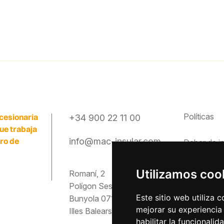
Políticas
cesionaria
+34 900 22 11 00
que trabaja
ero de
info@mac-insular.com
Deber de
i
Canal étic
Utilizamos coo
Romaní, 2
Polígon Ses Veles
Preguntas
Este sitio web utiliza 
Bunyola 07193
mejorar su experiencia
Illes Balears
Descargas
habilitar la funcionalid