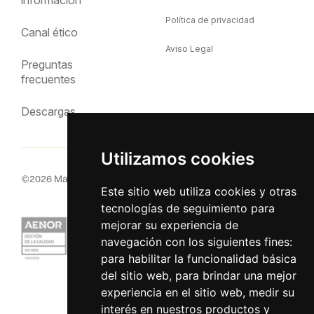
Política de privacidad
Canal ético
Aviso Legal
Preguntas
frecuentes
Descargas
Utilizamos cookies
©
2026
MacInsular.
Derechos reservados.
Este sitio web utiliza cookies y otras
tecnologías de seguimiento para
mejorar su experiencia de
navegación con los siguientes fines:
para habilitar la funcionalidad básica
del sitio web
,
para brindar una mejor
experiencia en el sitio web
,
medir su
interés en nuestros productos y