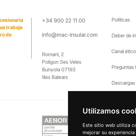
Políticas
cesionaria
+34 900 22 11 00
que trabaja
ero de
info@mac-insular.com
Deber de
i
Canal étic
Romaní, 2
Polígon Ses Veles
Preguntas
Bunyola 07193
Illes Balears
Descargas
Utilizamos coo
Este sitio web utiliza 
mejorar su experiencia