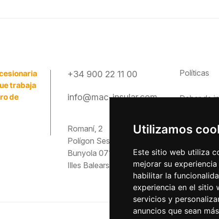
Políticas
cesionaria
+34 900 22 11 00
que trabaja
ero de
info@mac-insular.com
Deber de
i
Canal étic
Utilizamos coo
Romaní, 2
Polígon Ses Veles
Preguntas
Este sitio web utiliza 
Bunyola 07193
mejorar su experiencia
Illes Balears
Descargas
habilitar la funcionalid
experiencia en el sitio
servicios y personaliza
anuncios que sean más