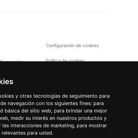
Configuración de
cookies
Política de cookies
nformación
Política de privacidad
o
kies
Aviso Legal
frecuentes
cookies y otras tecnologías de seguimiento para
 de navegación con los siguientes fines:
para
ad básica del sitio web
,
para brindar una mejor
 web
,
medir su interés en nuestros productos y
r las interacciones de marketing
,
para mostrar
 relevantes para usted
.