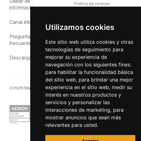
Deber de
Política de cookies
información
Política de privacidad
Canal ético
Utilizamos cookies
Aviso Legal
Preguntas
Este sitio web utiliza cookies y otras
frecuentes
tecnologías de seguimiento para
mejorar su experiencia de
Descargas
navegación con los siguientes fines:
para habilitar la funcionalidad básica
del sitio web
,
para brindar una mejor
experiencia en el sitio web
,
medir su
©
2026
MacInsular.
Derechos reservados.
interés en nuestros productos y
servicios y personalizar las
interacciones de marketing
,
para
mostrar anuncios que sean más
relevantes para usted
.
Aceptar