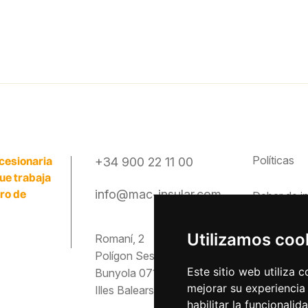
Políticas
cesionaria
+34 900 22 11 00
que trabaja
ero de
info@mac-insular.com
Deber de
i
Canal étic
Utilizamos coo
Romaní, 2
Polígon Ses Veles
Preguntas
Este sitio web utiliza 
Bunyola 07193
mejorar su experiencia
Illes Balears
Descargas
habilitar la funcionalid