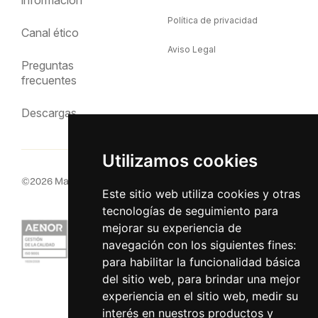
Política de privacidad
Canal ético
Aviso Legal
Preguntas
frecuentes
Descargas
Utilizamos cookies
©
2026
MacInsular.
Derechos reservados.
Este sitio web utiliza cookies y otras
tecnologías de seguimiento para
mejorar su experiencia de
navegación con los siguientes fines:
para habilitar la funcionalidad básica
del sitio web
,
para brindar una mejor
experiencia en el sitio web
,
medir su
interés en nuestros productos y