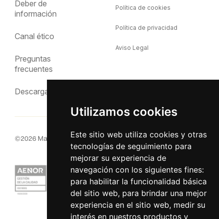
Deber de
Política de cookies
información
Política de privacidad
Canal ético
Aviso Legal
Preguntas
frecuentes
Descargas
Utilizamos cookies
Este sitio web utiliza cookies y otras
©
2026
MacInsular.
Derechos reservados.
tecnologías de seguimiento para
mejorar su experiencia de
navegación con los siguientes fines:
para habilitar la funcionalidad básica
del sitio web
,
para brindar una mejor
experiencia en el sitio web
,
medir su
interés en nuestros productos y