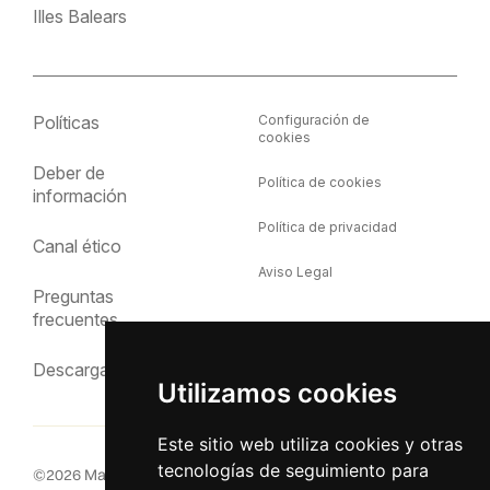
Illes Balears
Políticas
Configuración de
cookies
Deber de
Política de cookies
información
Política de privacidad
Canal ético
Aviso Legal
Preguntas
frecuentes
Descargas
Utilizamos cookies
Este sitio web utiliza cookies y otras
tecnologías de seguimiento para
©
2026
MacInsular.
Derechos reservados.