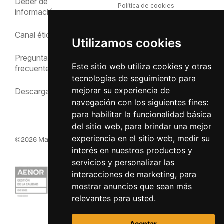
Deber de
Política de cookies
información
Política de privacidad
Canal ético
Utilizamos cookies
Aviso Legal
Preguntas
Este sitio web utiliza cookies y otras
frecuentes
tecnologías de seguimiento para
mejorar su experiencia de
Descargas
navegación con los siguientes fines:
para habilitar la funcionalidad básica
del sitio web
,
para brindar una mejor
experiencia en el sitio web
,
medir su
©
2026
MacInsular.
Derechos reservados.
interés en nuestros productos y
servicios y personalizar las
interacciones de marketing
,
para
mostrar anuncios que sean más
relevantes para usted
.
Aceptar