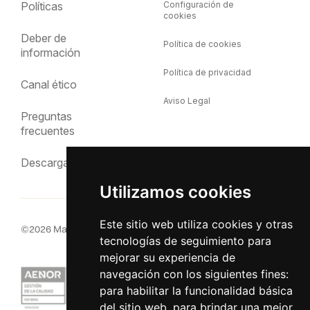
Políticas
Configuración de
cookies
Deber de
Política de cookies
información
Política de privacidad
Canal ético
Aviso Legal
Preguntas
frecuentes
Descargas
Utilizamos cookies
Este sitio web utiliza cookies y otras
©
2026
MacInsular.
Derechos reservados.
tecnologías de seguimiento para
mejorar su experiencia de
navegación con los siguientes fines:
para habilitar la funcionalidad básica
del sitio web
,
para brindar una mejor