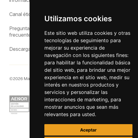
Política de privacidad
Canal ético
Utilizamos cookies
Aviso Legal
Preguntas
Este sitio web utiliza cookies y otras
frecuentes
tecnologías de seguimiento para
mejorar su experiencia de
Descargas
navegación con los siguientes fines:
para habilitar la funcionalidad básica
del sitio web
,
para brindar una mejor
experiencia en el sitio web
,
medir su
©
2026
MacInsular.
Derechos reservados.
interés en nuestros productos y
servicios y personalizar las
interacciones de marketing
,
para
mostrar anuncios que sean más
relevantes para usted
.
Aceptar