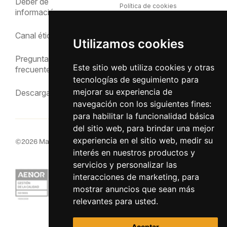
Deber de
Política de cookies
información
Política de privacidad
Canal ético
Utilizamos cookies
Aviso Legal
Preguntas
Este sitio web utiliza cookies y otras
frecuentes
tecnologías de seguimiento para
mejorar su experiencia de
Descargas
navegación con los siguientes fines:
para habilitar la funcionalidad básica
del sitio web
,
para brindar una mejor
experiencia en el sitio web
,
medir su
©
2026
MacInsular.
Derechos reservados.
interés en nuestros productos y
servicios y personalizar las
interacciones de marketing
,
para
mostrar anuncios que sean más
relevantes para usted
.
Aceptar